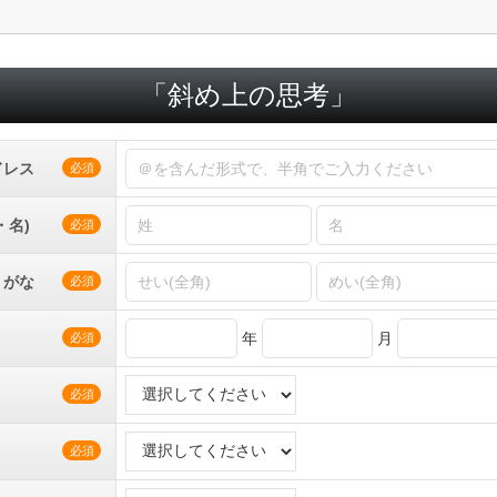
「斜め上の思考」
ドレス
必須
・名)
必須
りがな
必須
年
月
必須
必須
必須