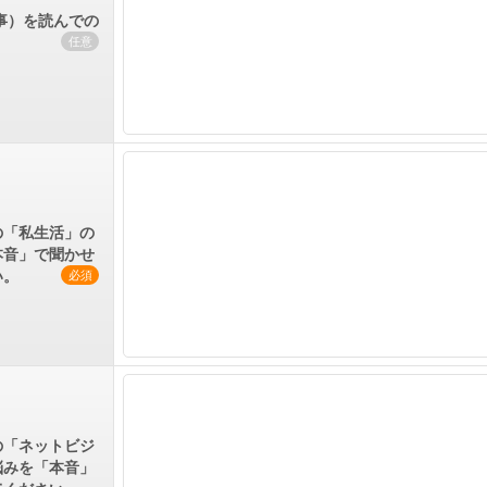
事）を読んでの
任意
の「私生活」の
本音」で聞かせ
い。
必須
の「ネットビジ
悩みを「本音」