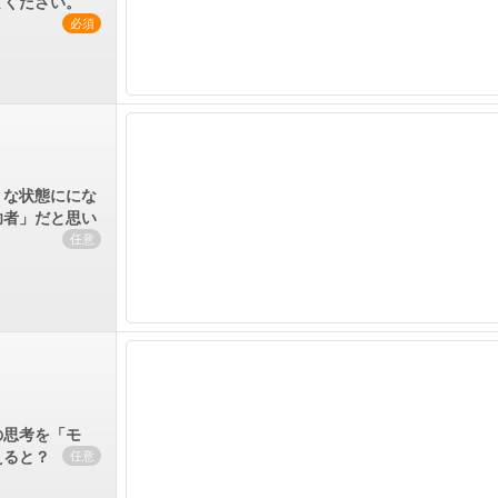
てください。
必須
うな状態ににな
功者」だと思い
任意
の思考を「モ
えると？
任意