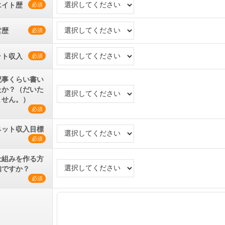
エイト歴
必須
営歴
必須
ット収入
必須
記事くらい書い
たか？（だいた
ません。）
必須
ネット収入目標
必須
仕組みを作る方
知ですか？
必須