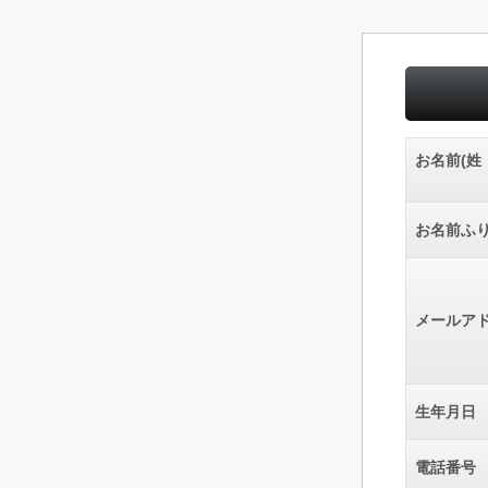
お名前(姓
お名前ふ
メールア
生年月日
電話番号