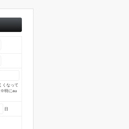
きにくくなって
※特にau
日